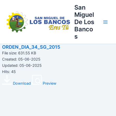
Ir
Main
San
al
Miguel
Men
contenido
De Los
Banco
s
ORDEN_DIA_34_SG_2015
File size: 631.55 KB
Created: 05-06-2025
Updated: 05-06-2025
Hits: 45
Download
Preview