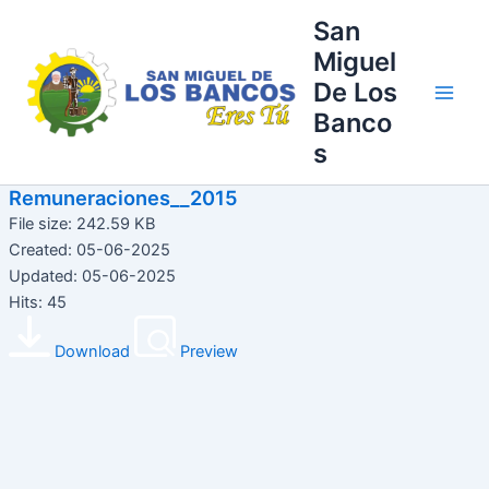
Ir
Main
San
al
Miguel
Men
contenido
De Los
Banco
s
Remuneraciones__2015
File size: 242.59 KB
Created: 05-06-2025
Updated: 05-06-2025
Hits: 45
Download
Preview