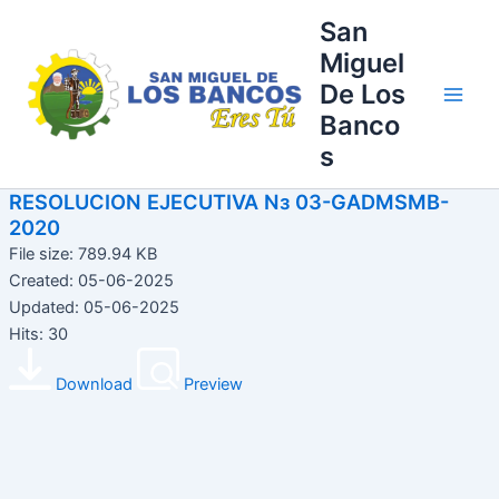
Ir
Main
San
al
Miguel
Men
contenido
De Los
Banco
s
RESOLUCION EJECUTIVA Nз 03-GADMSMB-
2020
File size: 789.94 KB
Created: 05-06-2025
Updated: 05-06-2025
Hits: 30
Download
Preview