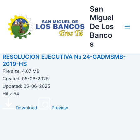
Ir
Main
San
al
Miguel
Men
contenido
De Los
Banco
s
RESOLUCION EJECUTIVA Nз 24-GADMSMB-
2019-HS
File size: 4.07 MB
Created: 05-06-2025
Updated: 05-06-2025
Hits: 54
Download
Preview