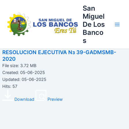
Ir
Main
San
al
Miguel
Men
contenido
De Los
Banco
s
RESOLUCION EJECUTIVA Nз 39-GADMSMB-
2020
File size: 3.72 MB
Created: 05-06-2025
Updated: 05-06-2025
Hits: 57
Download
Preview