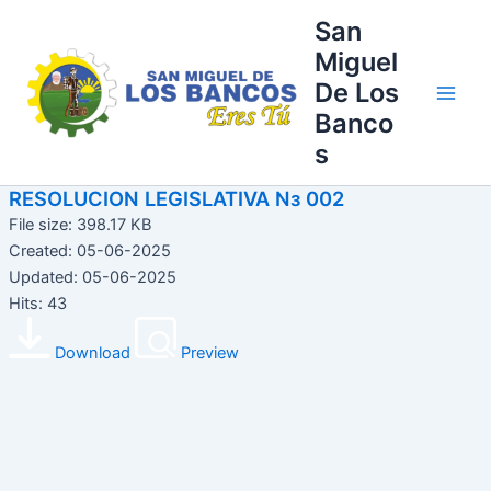
Ir
Main
San
al
Miguel
Men
contenido
De Los
Banco
s
RESOLUCION LEGISLATIVA Nз 002
File size: 398.17 KB
Created: 05-06-2025
Updated: 05-06-2025
Hits: 43
Download
Preview