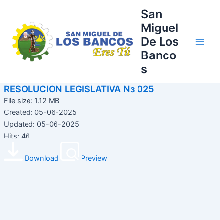
Ir
Main
San
al
Miguel
Men
contenido
De Los
Banco
s
RESOLUCION LEGISLATIVA Nз 025
File size: 1.12 MB
Created: 05-06-2025
Updated: 05-06-2025
Hits: 46
Download
Preview