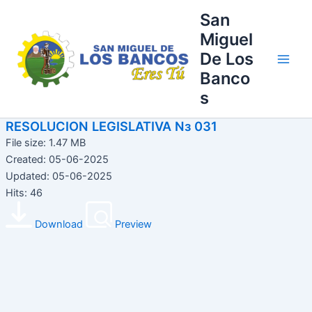
Ir
Main
San
al
Miguel
Men
contenido
De Los
Banco
s
RESOLUCION LEGISLATIVA Nз 031
File size: 1.47 MB
Created: 05-06-2025
Updated: 05-06-2025
Hits: 46
Download
Preview