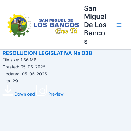
Ir
Main
San
al
Miguel
Men
contenido
De Los
Banco
s
RESOLUCION LEGISLATIVA Nз 038
File size: 1.66 MB
Created: 05-06-2025
Updated: 05-06-2025
Hits: 29
Download
Preview