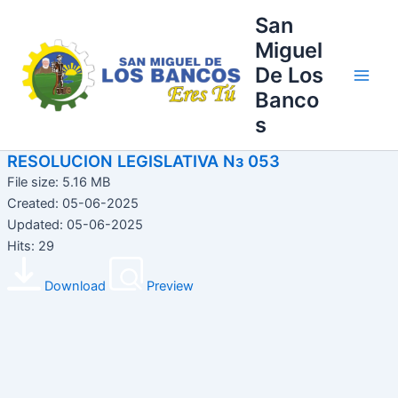
Ir
Main
San
al
Miguel
Men
contenido
De Los
Banco
s
RESOLUCION LEGISLATIVA Nз 053
File size: 5.16 MB
Created: 05-06-2025
Updated: 05-06-2025
Hits: 29
Download
Preview