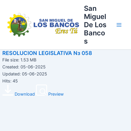
Ir
Main
San
al
Miguel
Men
contenido
De Los
Banco
s
RESOLUCION LEGISLATIVA Nз 058
File size: 1.53 MB
Created: 05-06-2025
Updated: 05-06-2025
Hits: 45
Download
Preview