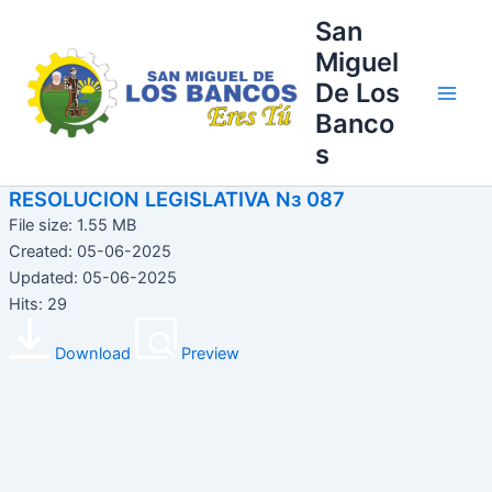
Ir
Main
San
al
Miguel
Men
contenido
De Los
Banco
s
RESOLUCION LEGISLATIVA Nз 087
File size: 1.55 MB
Created: 05-06-2025
Updated: 05-06-2025
Hits: 29
Download
Preview