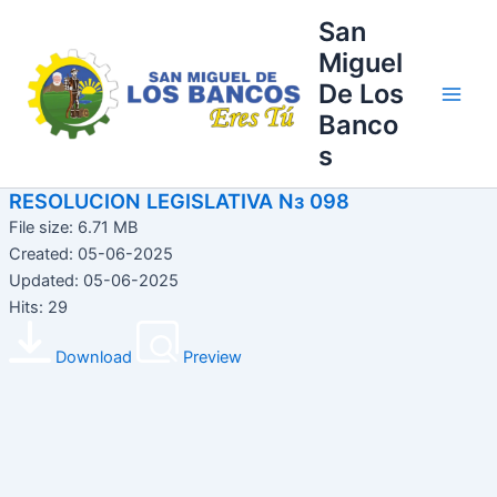
Ir
Main
San
al
Miguel
Men
contenido
De Los
Banco
s
RESOLUCION LEGISLATIVA Nз 098
File size: 6.71 MB
Created: 05-06-2025
Updated: 05-06-2025
Hits: 29
Download
Preview