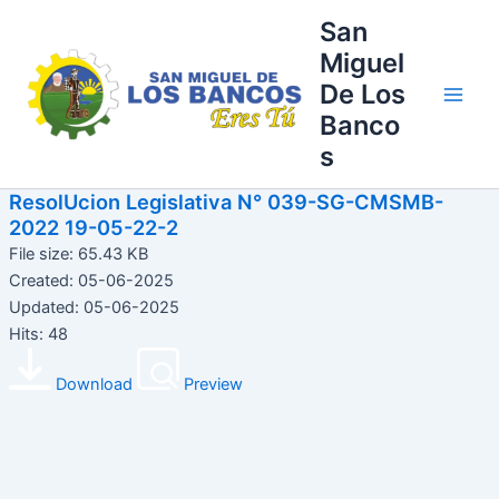
Ir
Main
San
al
Miguel
Men
contenido
De Los
Banco
s
ResolUcion Legislativa N° 039-SG-CMSMB-
2022 19-05-22-2
File size: 65.43 KB
Created: 05-06-2025
Updated: 05-06-2025
Hits: 48
Download
Preview