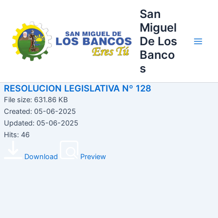
Ir
Main
San
al
Miguel
Men
contenido
De Los
Banco
s
RESOLUCION LEGISLATIVA Nº 128
File size: 631.86 KB
Created: 05-06-2025
Updated: 05-06-2025
Hits: 46
Download
Preview