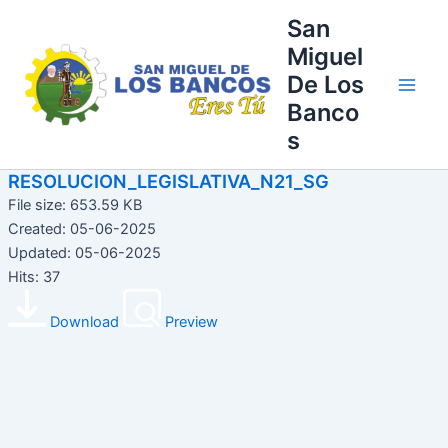
Ir
Main
San
al
Miguel
Men
contenido
De Los
Banco
s
RESOLUCION_LEGISLATIVA_N21_SG
File size: 653.59 KB
Created: 05-06-2025
Updated: 05-06-2025
Hits: 37
Download
Preview