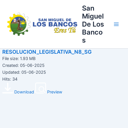
Ir
Main
San
al
Miguel
Men
contenido
De Los
Banco
s
RESOLUCION_LEGISLATIVA_N8_SG
File size: 1.93 MB
Created: 05-06-2025
Updated: 05-06-2025
Hits: 34
Download
Preview