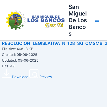
Ir
Main
San
al
Miguel
Men
contenido
De Los
Banco
s
RESOLUCION_LEGISLATIVA_N_128_SG_CMSMB_2
File size: 468.18 KB
Created: 05-06-2025
Updated: 05-06-2025
Hits: 49
Download
Preview