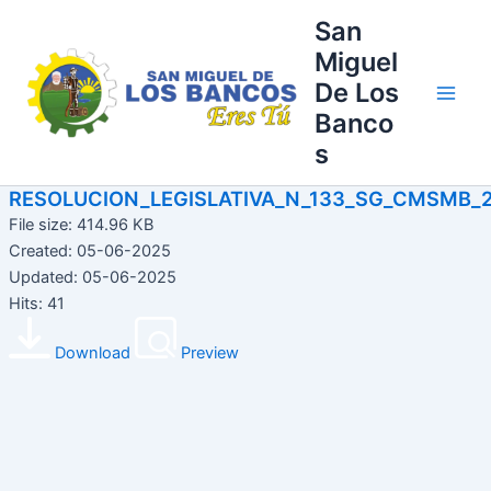
Ir
Main
San
al
Miguel
Men
contenido
De Los
Banco
s
RESOLUCION_LEGISLATIVA_N_133_SG_CMSMB_
File size: 414.96 KB
Created: 05-06-2025
Updated: 05-06-2025
Hits: 41
Download
Preview