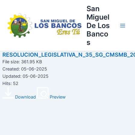
Ir
Main
San
al
Miguel
Men
contenido
De Los
Banco
s
RESOLUCION_LEGISLATIVA_N_35_SG_CMSMB_2
File size: 361.95 KB
Created: 05-06-2025
Updated: 05-06-2025
Hits: 52
Download
Preview