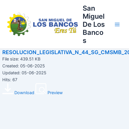
Ir
Main
San
al
Miguel
Men
contenido
De Los
Banco
s
RESOLUCION_LEGISLATIVA_N_44_SG_CMSMB_2
File size: 439.51 KB
Created: 05-06-2025
Updated: 05-06-2025
Hits: 67
Download
Preview