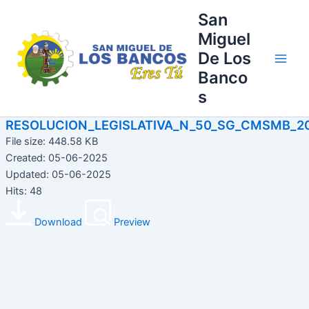
Ir
Main
San
al
Miguel
Men
contenido
De Los
Banco
s
RESOLUCION_LEGISLATIVA_N_50_SG_CMSMB_2
File size: 448.58 KB
Created: 05-06-2025
Updated: 05-06-2025
Hits: 48
Download
Preview