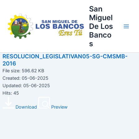
Ir
Main
San
al
Miguel
Men
contenido
De Los
Banco
s
RESOLUCION_LEGISLATIVAN05-SG-CMSMB-
2016
File size: 596.62 KB
Created: 05-06-2025
Updated: 05-06-2025
Hits: 45
Download
Preview