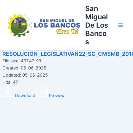
Ir
Main
San
al
Miguel
Men
contenido
De Los
Banco
s
RESOLUCION_LEGISLATIVAN22_SG_CMSMB_201
File size: 407.47 KB
Created: 05-06-2025
Updated: 05-06-2025
Hits: 47
Download
Preview