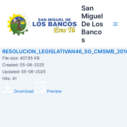
Ir
Main
San
al
Miguel
Men
contenido
De Los
Banco
s
RESOLUCION_LEGISLATIVAN46_SG_CMSMB_201
File size: 407.95 KB
Created: 05-06-2025
Updated: 05-06-2025
Hits: 41
Download
Preview