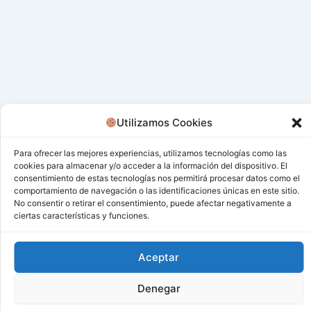
Utilizamos Cookies
Para ofrecer las mejores experiencias, utilizamos tecnologías como las
cookies para almacenar y/o acceder a la información del dispositivo. El
consentimiento de estas tecnologías nos permitirá procesar datos como el
comportamiento de navegación o las identificaciones únicas en este sitio.
No consentir o retirar el consentimiento, puede afectar negativamente a
ciertas características y funciones.
Aceptar
Todos los derechos © 2026 San Miguel De Los Bancos |
Denegar
Funciona gracias a
Tema Astra para WordPress