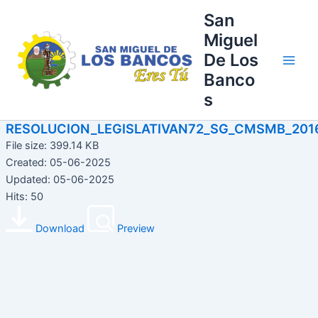
Ir
Main
San
al
Miguel
Men
contenido
De Los
Banco
s
RESOLUCION_LEGISLATIVAN72_SG_CMSMB_201
File size: 399.14 KB
Created: 05-06-2025
Updated: 05-06-2025
Hits: 50
Download
Preview