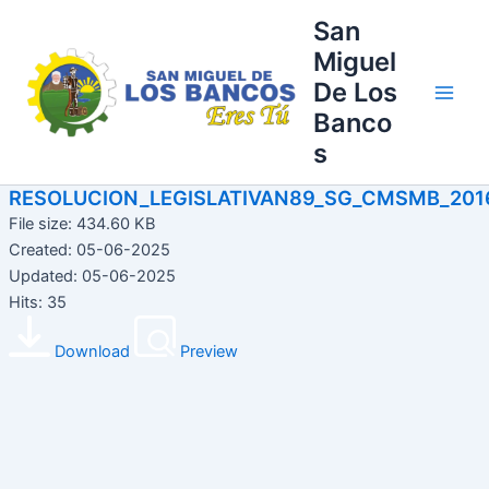
Ir
Main
San
al
Miguel
Men
contenido
De Los
Banco
s
RESOLUCION_LEGISLATIVAN89_SG_CMSMB_201
File size: 434.60 KB
Created: 05-06-2025
Updated: 05-06-2025
Hits: 35
Download
Preview