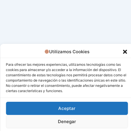
Utilizamos Cookies
Para ofrecer las mejores experiencias, utilizamos tecnologías como las
cookies para almacenar y/o acceder a la información del dispositivo. El
consentimiento de estas tecnologías nos permitirá procesar datos como el
comportamiento de navegación o las identificaciones únicas en este sitio.
No consentir o retirar el consentimiento, puede afectar negativamente a
ciertas características y funciones.
Aceptar
Todos los derechos © 2026 San Miguel De Los Bancos |
Denegar
Funciona gracias a
Tema Astra para WordPress