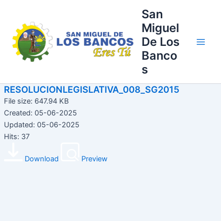
Ir
Main
San
al
Miguel
Men
contenido
De Los
Banco
s
RESOLUCIONLEGISLATIVA_008_SG2015
File size: 647.94 KB
Created: 05-06-2025
Updated: 05-06-2025
Hits: 37
Download
Preview