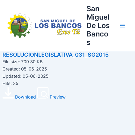
Ir
Main
San
al
Miguel
Men
contenido
De Los
Banco
s
RESOLUCIONLEGISLATIVA_031_SG2015
File size: 709.30 KB
Created: 05-06-2025
Updated: 05-06-2025
Hits: 35
Download
Preview