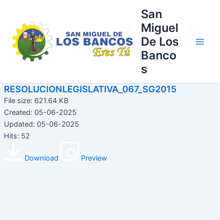
Ir
Main
San
al
Miguel
Men
contenido
De Los
Banco
s
RESOLUCIONLEGISLATIVA_067_SG2015
File size: 621.64 KB
Created: 05-06-2025
Updated: 05-06-2025
Hits: 52
Download
Preview