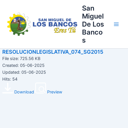
Ir
Main
San
al
Miguel
Men
contenido
De Los
Banco
s
RESOLUCIONLEGISLATIVA_074_SG2015
File size: 725.56 KB
Created: 05-06-2025
Updated: 05-06-2025
Hits: 54
Download
Preview