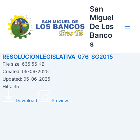
Ir
Main
San
al
Miguel
Men
contenido
De Los
Banco
s
RESOLUCIONLEGISLATIVA_076_SG2015
File size: 635.55 KB
Created: 05-06-2025
Updated: 05-06-2025
Hits: 35
Download
Preview